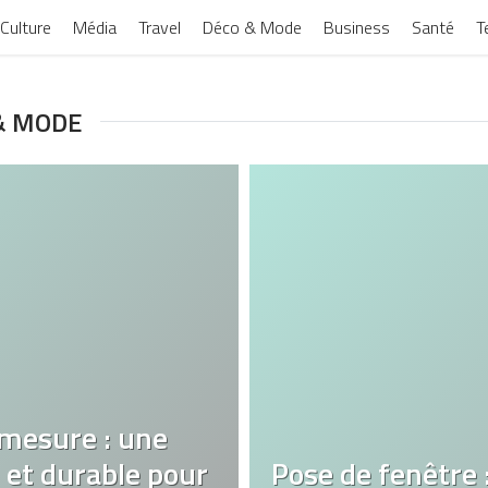
Culture
Média
Travel
Déco & Mode
Business
Santé
T
 & MODE
 mesure : une
e et durable pour
Pose de fenêtre 