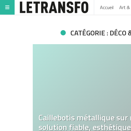
Accueil
Art & 
CATÉGORIE : DÉCO
Caillebotis métallique sur
solution fiable, esthétiqu