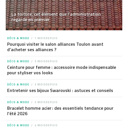
La toiture, cet élément que l’administration
regarde en premier
DÉCO & MODE
1 MOISDEPUIS
Pourquoi visiter le salon alliances Toulon avant
d’acheter ses alliances ?
DÉCO & MODE
3 MOISDEPUIS
Ceinture pour femme : accessoire mode indispensable
pour styliser vos looks
DÉCO & MODE
3 MOISDEPUIS
Entretenir ses bijoux Swarovski : astuces et conseils
DÉCO & MODE
3 MOISDEPUIS
Bracelet homme acier : des essentiels tendance pour
l’été 2026
DÉCO & MODE
4 MOISDEPUIS