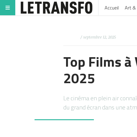
Accueil
Art & 
/ septembre 12, 2025
Top Films à 
2025
Le cinéma en plein air connaî
du grand écran dans une at