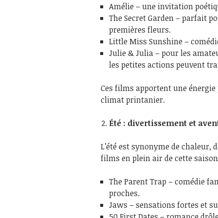
Amélie – une invitation poétiq
The Secret Garden – parfait p
premières fleurs.
Little Miss Sunshine – comédie
Julie & Julia – pour les amat
les petites actions peuvent tr
Ces films apportent une énergie 
climat printanier.
Été : divertissement et aven
L’été est synonyme de chaleur, de
films en plein air de cette saiso
The Parent Trap – comédie fam
proches.
Jaws – sensations fortes et 
50 First Dates – romance drôle