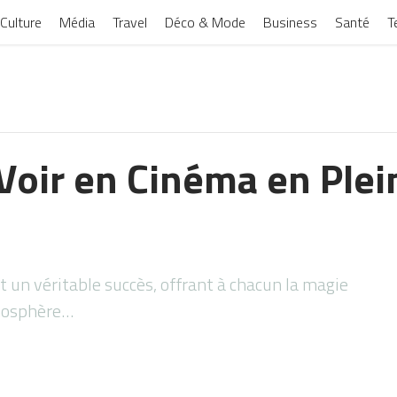
Culture
Média
Travel
Déco & Mode
Business
Santé
T
Voir en Cinéma en Plein
t un véritable succès, offrant à chacun la magie
mosphère…