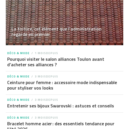
La toiture, cet élément que l’administration
regarde en premier
DÉCO & MODE
1 MOISDEPUIS
Pourquoi visiter le salon alliances Toulon avant
d’acheter ses alliances ?
DÉCO & MODE
3 MOISDEPUIS
Ceinture pour femme : accessoire mode indispensable
pour styliser vos looks
DÉCO & MODE
3 MOISDEPUIS
Entretenir ses bijoux Swarovski : astuces et conseils
DÉCO & MODE
3 MOISDEPUIS
Bracelet homme acier : des essentiels tendance pour