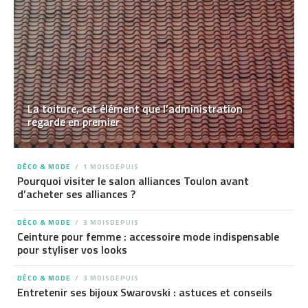
La toiture, cet élément que l’administration
regarde en premier
DÉCO & MODE
1 MOISDEPUIS
Pourquoi visiter le salon alliances Toulon avant
d’acheter ses alliances ?
DÉCO & MODE
3 MOISDEPUIS
Ceinture pour femme : accessoire mode indispensable
pour styliser vos looks
DÉCO & MODE
3 MOISDEPUIS
Entretenir ses bijoux Swarovski : astuces et conseils