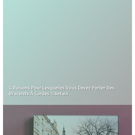
4 Raisons Pour Lesquelles Vous Devez Porter Des
Bracelets À Cordes Tibetain