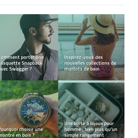
Les montres en bois
Vêtements garçon en
parfaites à offrir pour la
gros : les tendances de
fête des mères
la saison
Comment choisir une
Inspiration mode ! Les
robe de mariée ?
bijoux en perles de Tahiti