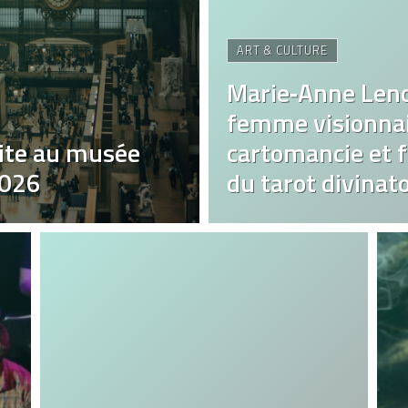
ART & CULTURE
Marie‑Anne Len
femme visionnai
ite au musée
cartomancie et fa
2026
du tarot divinato