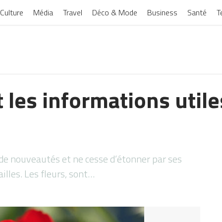
Culture
Média
Travel
Déco & Mode
Business
Santé
T
 les informations utile
 de nouveautés et ne cesse d’étonner par ses
illes. Les fleurs, sont…