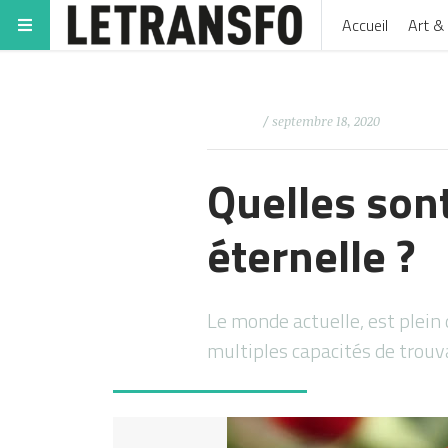
Accueil
Art & 
/ septembre 18, 2020
Quelles sont
éternelle ?
Le monde actuelle, est plein
multiples capacités de trouva