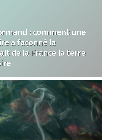
ormand : comment une
re a façonné la
it de la France la terre
ire