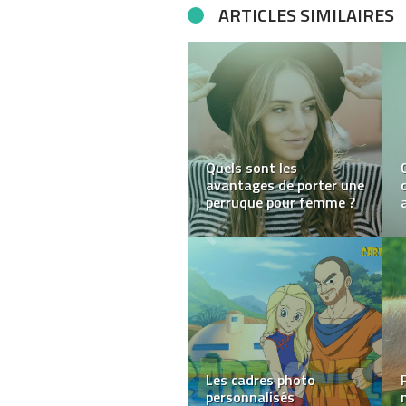
ARTICLES SIMILAIRES
Comment choisir son
fournisseur
d’ameublement et de
décoration ?
Quelle est l’importance
du bois dans le monde
des accessoires de
mode ?