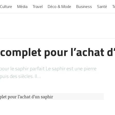
Culture
Média
Travel
Déco & Mode
Business
Santé
T
complet pour l’achat d
our le saphir parfait Le saphir est une pierre
uis des siècles. Il…