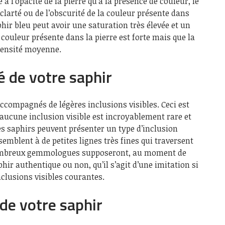
 à l’opacité de la pierre qu’à la présence de couleur, le
clarté ou de l’obscurité de la couleur présente dans
hir bleu peut avoir une saturation très élevée et un
 couleur présente dans la pierre est forte mais que la
ntensité moyenne.
té de votre saphir
ccompagnés de légères inclusions visibles. Ceci est
aucune inclusion visible est incroyablement rare et
des saphirs peuvent présenter un type d’inclusion
ssemblent à de petites lignes très fines qui traversent
e nombreux gemmologues supposeront, au moment de
phir authentique ou non, qu’il s’agit d’une imitation si
nclusions visibles courantes.
e de votre saphir