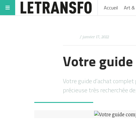
Accueil
Art & 
/ janvier 17, 2022
Votre guide 
Votre guide d’achat complet p
précieuse très recherchée dep