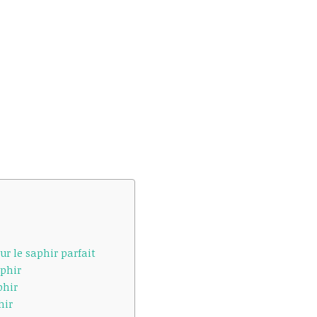
ur le saphir parfait
aphir
phir
hir