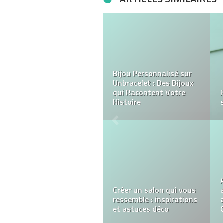
Fenêtres et portes-
fenêtres en PVC :
Pourquoi choisir ce
matériau pour confort,
sécurité et efficacité
énergétique
Les cadres photo
personnalisés