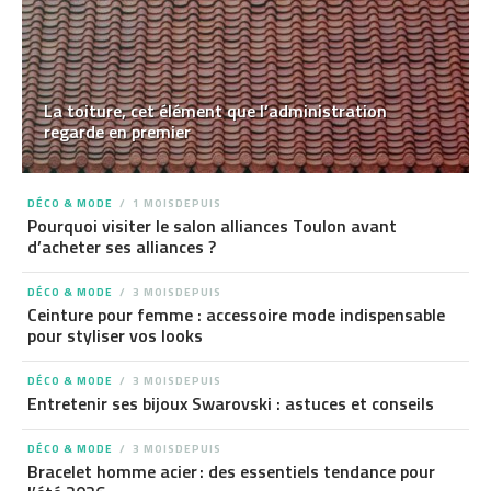
La toiture, cet élément que l’administration
regarde en premier
DÉCO & MODE
1 MOISDEPUIS
Pourquoi visiter le salon alliances Toulon avant
d’acheter ses alliances ?
DÉCO & MODE
3 MOISDEPUIS
Ceinture pour femme : accessoire mode indispensable
pour styliser vos looks
DÉCO & MODE
3 MOISDEPUIS
Entretenir ses bijoux Swarovski : astuces et conseils
DÉCO & MODE
3 MOISDEPUIS
Bracelet homme acier : des essentiels tendance pour