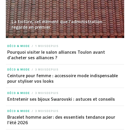
La toiture, cet élément que l’administration
regarde en premier
DÉCO & MODE
1 MOISDEPUIS
Pourquoi visiter le salon alliances Toulon avant
d’acheter ses alliances ?
DÉCO & MODE
3 MOISDEPUIS
Ceinture pour femme : accessoire mode indispensable
pour styliser vos looks
DÉCO & MODE
3 MOISDEPUIS
Entretenir ses bijoux Swarovski : astuces et conseils
DÉCO & MODE
3 MOISDEPUIS
Bracelet homme acier : des essentiels tendance pour
l’été 2026