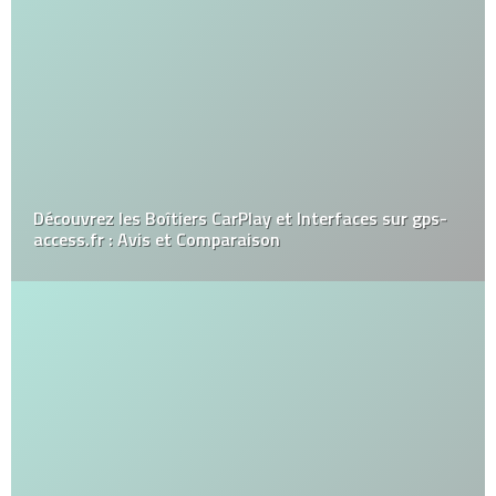
Découvrez les Boîtiers CarPlay et Interfaces sur gps-
access.fr : Avis et Comparaison