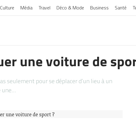
Culture
Média
Travel
Déco & Mode
Business
Santé
T
er une voiture de spor
pas seulement pour se déplacer d’un lieu à un
re une…