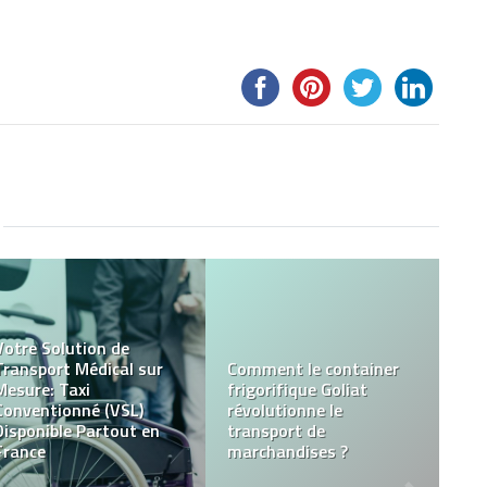
Votre Solution de
Transport Médical sur
Comment le container
Mesure: Taxi
frigorifique Goliat
Conventionné (VSL)
révolutionne le
Disponible Partout en
transport de
France
marchandises ?