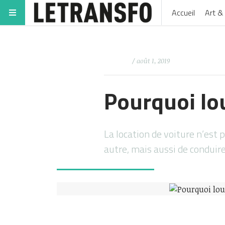
Accueil
Art & 
/ août 1, 2019
Pourquoi lou
La location de voiture n’est 
autre, mais aussi de condui