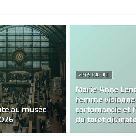
ART & CULTURE
Marie‑Anne Len
femme visionnai
ite au musée
cartomancie et fa
2026
du tarot divinato