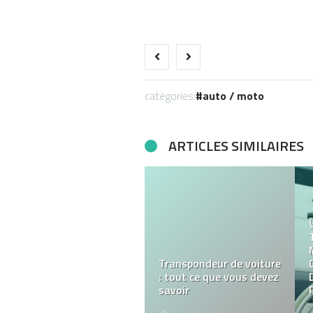
catégories:
auto / moto
ARTICLES SIMILAIRES
Transpondeur de voiture
: tout ce que vous devez
savoir