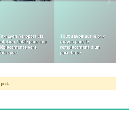
Taxi Lyon Aéroport : la
Tout savoir sur le prix
solution fiable pour vos
moyen pour le
déplacements vers
remplacement d’un
l’aéroport
pare-brise
 post.