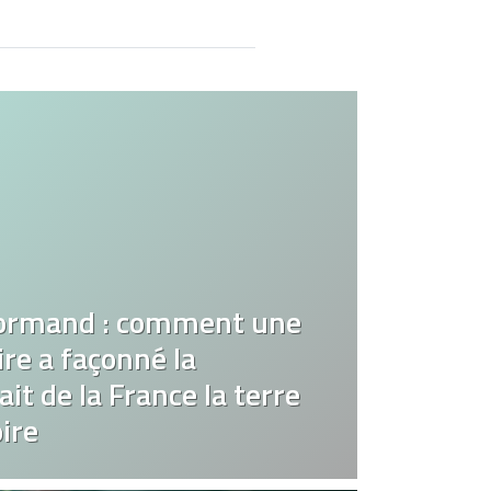
ormand : comment une
re a façonné la
it de la France la terre
ire