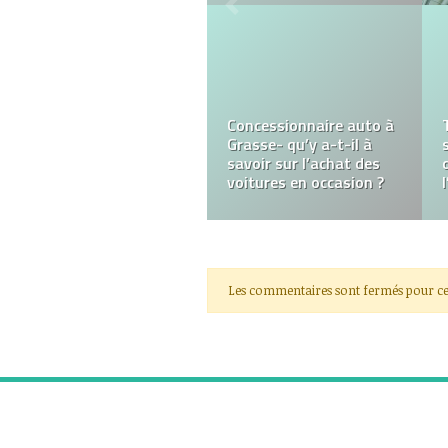
Concessionnaire auto à
Grasse- qu’y a-t-il à
savoir sur l’achat des
voitures en occasion ?
Les commentaires sont fermés pour ce