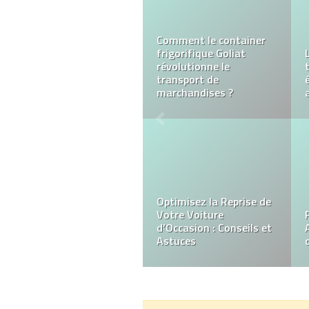
Découvrez l’Alternative
de Transport à Lyon :
Les VTC Redéfinissent
l’Expérience
Taxi conventionné
Albertville – Tout savoir
sur le bon de transport
médical