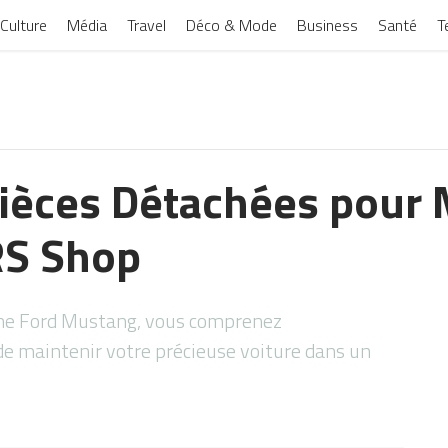
Culture
Média
Travel
Déco & Mode
Business
Santé
T
Pièces Détachées pour 
RS Shop
’une Ford Mustang, vous comprenez
e maintenir votre précieuse voiture dans un