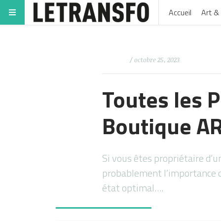
Accueil
Art & 
/ octobre 25, 2023
Toutes les 
Boutique A
Si vous êtes propriétaire d
probablement l’importance d
état optimal….