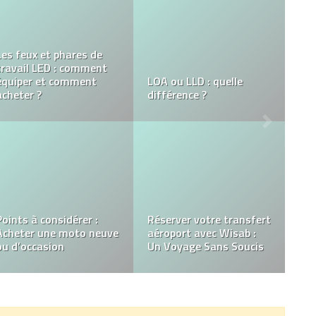
Découvrez les Boîtiers
Comment choisir une
CarPlay et Interfaces
servante d’atelier
sur gps-access.fr : Avis
complète ?
et Comparaison
Importer une voiture
Comment choisir un
depuis l’étranger
quad pour vos enfants ?