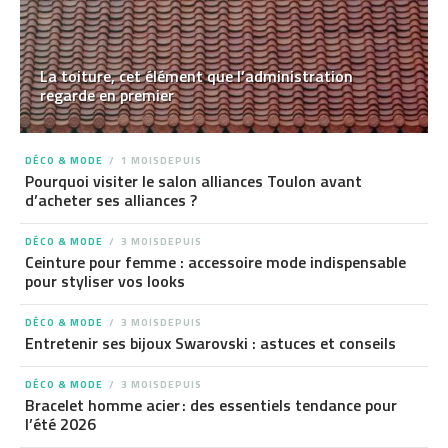
La toiture, cet élément que l’administration
regarde en premier
DÉCO & MODE
1 MOISDEPUIS
Pourquoi visiter le salon alliances Toulon avant
d’acheter ses alliances ?
DÉCO & MODE
3 MOISDEPUIS
Ceinture pour femme : accessoire mode indispensable
pour styliser vos looks
DÉCO & MODE
3 MOISDEPUIS
Entretenir ses bijoux Swarovski : astuces et conseils
DÉCO & MODE
3 MOISDEPUIS
Bracelet homme acier : des essentiels tendance pour
l’été 2026