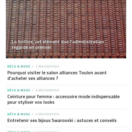
La toiture, cet élément que l’administration
regarde en premier
DÉCO & MODE
1 MOISDEPUIS
Pourquoi visiter le salon alliances Toulon avant
d’acheter ses alliances ?
DÉCO & MODE
3 MOISDEPUIS
Ceinture pour femme : accessoire mode indispensable
pour styliser vos looks
DÉCO & MODE
3 MOISDEPUIS
Entretenir ses bijoux Swarovski : astuces et conseils