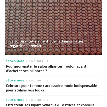
La toiture, cet élément que l’administration
regarde en premier
DÉCO & MODE
1 MOISDEPUIS
Pourquoi visiter le salon alliances Toulon avant
d’acheter ses alliances ?
DÉCO & MODE
3 MOISDEPUIS
Ceinture pour femme : accessoire mode indispensable
pour styliser vos looks
DÉCO & MODE
3 MOISDEPUIS
Entretenir ses bijoux Swarovski : astuces et conseils