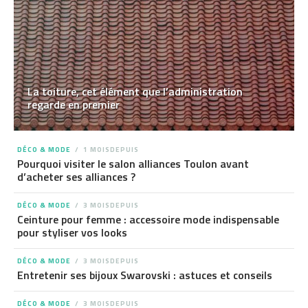
La toiture, cet élément que l’administration
regarde en premier
DÉCO & MODE
1 MOISDEPUIS
Pourquoi visiter le salon alliances Toulon avant
d’acheter ses alliances ?
DÉCO & MODE
3 MOISDEPUIS
Ceinture pour femme : accessoire mode indispensable
pour styliser vos looks
DÉCO & MODE
3 MOISDEPUIS
Entretenir ses bijoux Swarovski : astuces et conseils
DÉCO & MODE
3 MOISDEPUIS