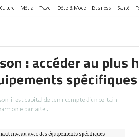
Culture
Média
Travel
Déco & Mode
Business
Santé
T
son : accéder au plus 
uipements spécifiques
on, il est capital de tenir compte d’un certain
harmonie parfaite…