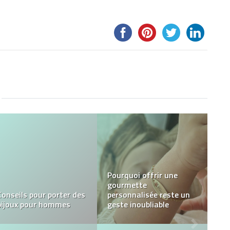
Quelques bonnes
raisons d’opter pour les
Comment aménager sa
stickers muraux
salle à manger ?