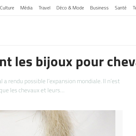
Culture
Média
Travel
Déco & Mode
Business
Santé
T
nt les bijoux pour che
al a rendu possible l’expansion mondiale. Il n’est
que les chevaux et leurs…