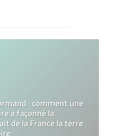
ormand : comment une
re a façonné la
it de la France la terre
ire