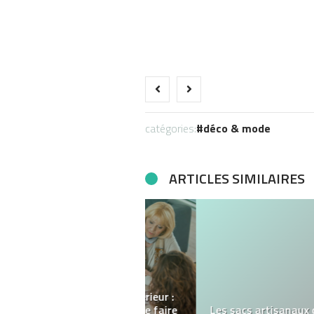
catégories:
déco & mode
ARTICLES SIMILAIRES
Découvrez le Salon des
Alliances Montpellier,
l’art du bijou au service