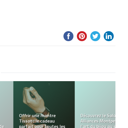
ODF est un fournisseur
d’équipement de salle
Des pulls trop craquants
de bain pour