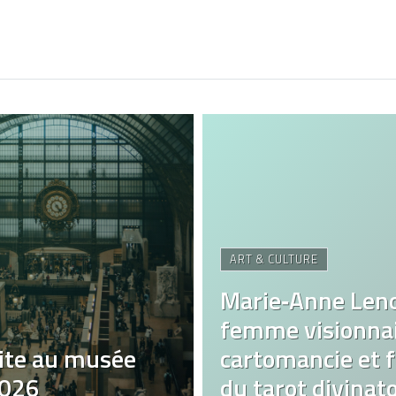
ART & CULTURE
Marie‑Anne Len
femme visionnai
ite au musée
cartomancie et fa
2026
du tarot divinato