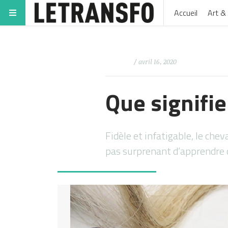
Accueil
Art & 
/ avril 16, 2020
Que signifie
Fidèle et infatigable, le chev
pas surprenant d’apprendre 