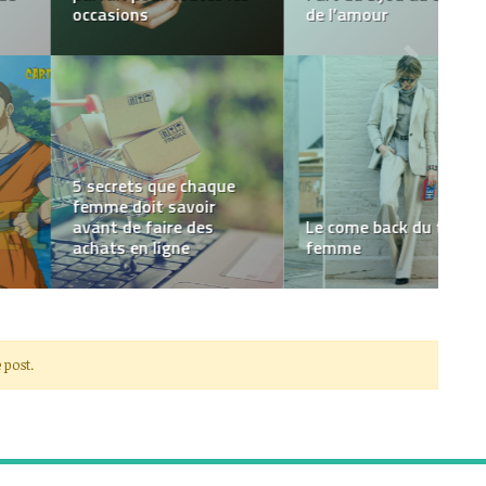
pour l’hiver
professionnel
Tapis Beni Ouarain : 03
Les Tee Shirts Humour,
choses à savoir sur ce
Fun et Cool pour tout le
tapis berbère
monde
 post.