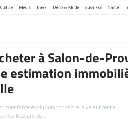
Culture
Média
Travel
Déco & Mode
Business
Santé
T
cheter à Salon-de-Pro
e estimation immobiliè
lle
 constante évolution, connaître la valeur réelle
sentielle avant de…