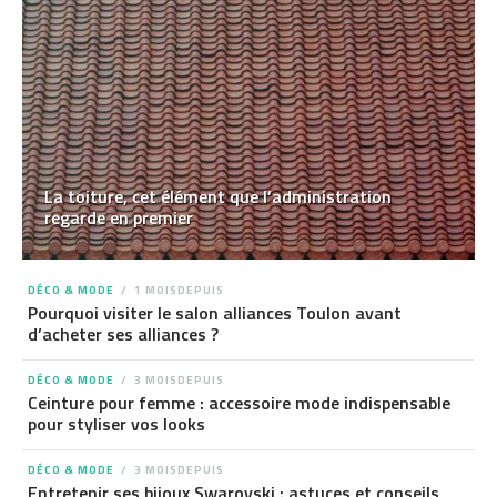
La toiture, cet élément que l’administration
regarde en premier
DÉCO & MODE
1 MOISDEPUIS
Pourquoi visiter le salon alliances Toulon avant
d’acheter ses alliances ?
DÉCO & MODE
3 MOISDEPUIS
Ceinture pour femme : accessoire mode indispensable
pour styliser vos looks
DÉCO & MODE
3 MOISDEPUIS
Entretenir ses bijoux Swarovski : astuces et conseils