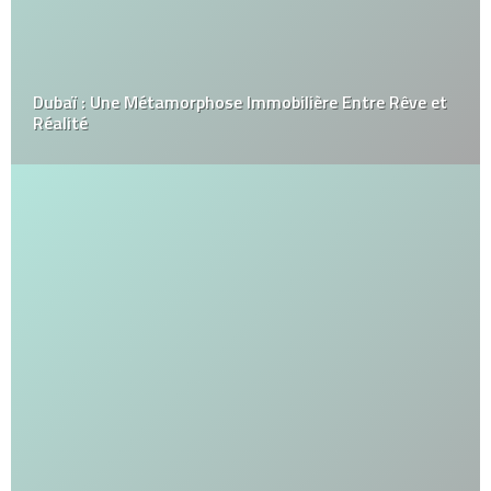
Dubaï : Une Métamorphose Immobilière Entre Rêve et
Réalité