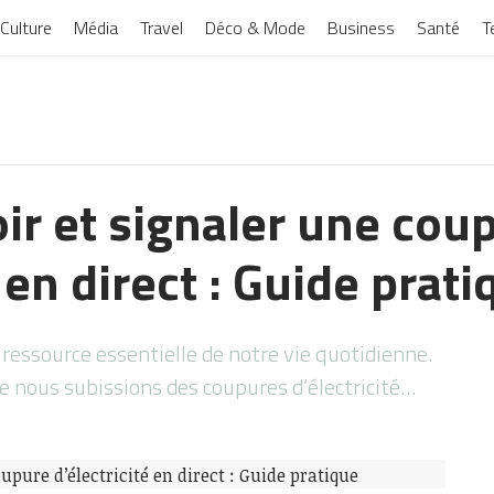
Culture
Média
Travel
Déco & Mode
Business
Santé
T
r et signaler une cou
é en direct : Guide prat
 ressource essentielle de notre vie quotidienne.
ue nous subissions des coupures d’électricité…