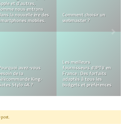
intelligent Soyez
responsable avec
Raisons de l’échec de la
l’environnement et avec
carte mère dans les
votre poche!
portables
Tout savoir sur les CRM
Qu’est-ce qu’un
: Le guide indispensable
concasseur à cône?
pour les PME
 post.