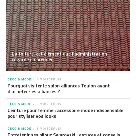
La toiture, cet élément que l’administration
regarde en premier
DÉCO & MODE
1 MOISDEPUIS
Pourquoi visiter le salon alliances Toulon avant
d’acheter ses alliances ?
DÉCO & MODE
3 MOISDEPUIS
Ceinture pour femme : accessoire mode indispensable
pour styliser vos looks
DÉCO & MODE
3 MOISDEPUIS
Entretenir ses bijoux Swarovski : astuces et conseils