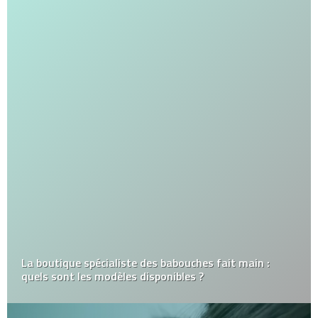
La boutique spécialiste des babouches fait main :
quels sont les modèles disponibles ?