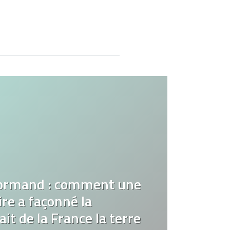
ormand : comment une
re a façonné la
it de la France la terre