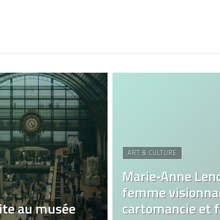
ART & CULTURE
Marie‑Anne Len
femme visionnai
ite au musée
cartomancie et fa