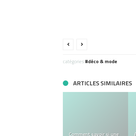
catégories:
déco & mode
ARTICLES SIMILAIRES
Découvrez le T-shirt
Porsche 911 GT3, un
incontournable pour les