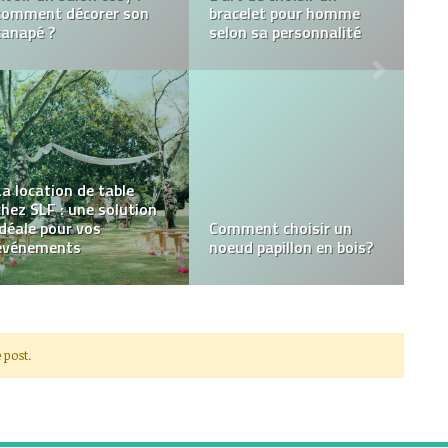
EN CONSERVE A VOTRE
meilleur porte clés
FEMME
mural
Dépannage volet
roulant et réparation
Quels sont les
volet roulant :
avantages d’une mode
L’expertise à votre
éthique et d’un t-shirt
service
bio ?
 post.