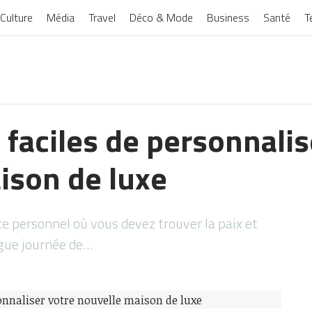
Culture
Média
Travel
Déco & Mode
Business
Santé
T
faciles de personnalis
ison de luxe
e personnel où vous devez trouver la paix et
gue journée de…