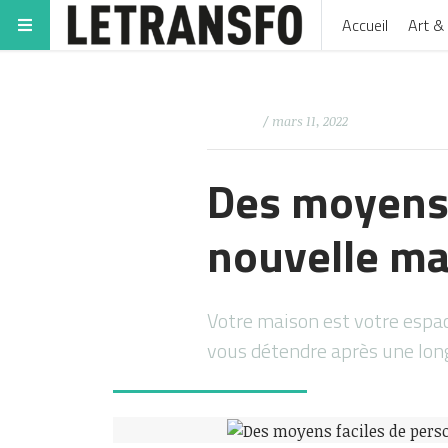
Accueil
Art & 
/ mars 11, 2022
Des moyens 
nouvelle ma
Votre maison est votre espac
vous détendre après une lon