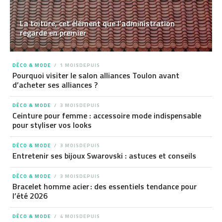
La toiture, cet élément que l’administration
regarde en premier
DÉCO & MODE
1 MOISDEPUIS
Pourquoi visiter le salon alliances Toulon avant
d’acheter ses alliances ?
DÉCO & MODE
3 MOISDEPUIS
Ceinture pour femme : accessoire mode indispensable
pour styliser vos looks
DÉCO & MODE
3 MOISDEPUIS
Entretenir ses bijoux Swarovski : astuces et conseils
DÉCO & MODE
3 MOISDEPUIS
Bracelet homme acier : des essentiels tendance pour
l’été 2026
DÉCO & MODE
4 MOISDEPUIS