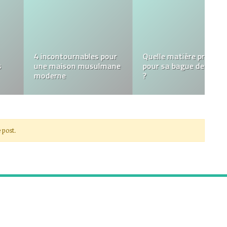
UNE MANIÈRE D’AVOIR
VOTRE MAISON AVEC
Explorez l’Héritage
UN STYLE PLUS
Horloger avec les
MODERNE (IL SUFFIT DE
Montres Rolex pour
LES PERSONNALISER)
Hommes
 post.