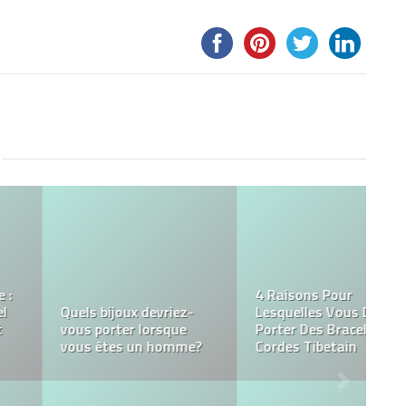
Créer un salon qui vous
Pourquoi choisir un sac
ressemble : inspirations
sur mesure ?
et astuces déco