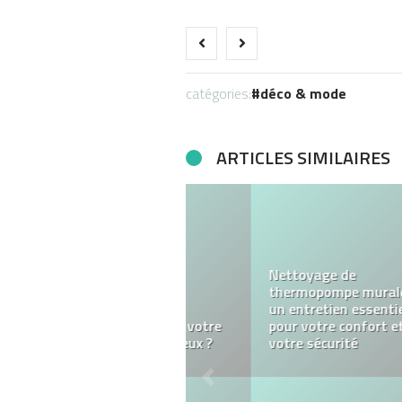
catégories:
déco & mode
ARTICLES SIMILAIRES
4 Raisons Pour
Lesquelles Vous Devez
Porter Des Bracelets À
Cordes Tibetain