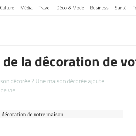
Culture
Média
Travel
Déco & Mode
Business
Santé
T
 de la décoration de v
ison décorée ? Une maison décorée ajoute
 de vie…