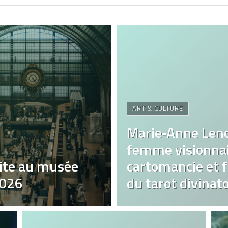
ART & CULTURE
Marie‑Anne Len
femme visionnai
ite au musée
cartomancie et fa
2026
du tarot divinato