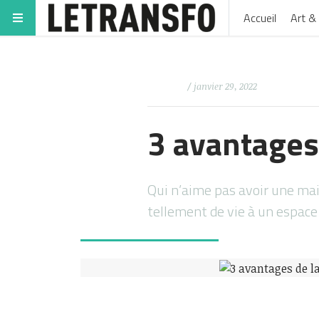
Accueil
Art & 
/ janvier 29, 2022
3 avantages
Qui n’aime pas avoir une ma
tellement de vie à un espace