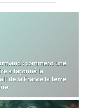
ormand : comment une
re a façonné la
it de la France la terre
ire