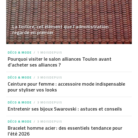
La toiture, cet élément que l’administration
regarde en premier
DÉCO & MODE
1 MOISDEPUIS
Pourquoi visiter le salon alliances Toulon avant
d’acheter ses alliances ?
DÉCO & MODE
3 MOISDEPUIS
Ceinture pour femme : accessoire mode indispensable
pour styliser vos looks
DÉCO & MODE
3 MOISDEPUIS
Entretenir ses bijoux Swarovski : astuces et conseils
DÉCO & MODE
3 MOISDEPUIS
Bracelet homme acier : des essentiels tendance pour
l’été 2026