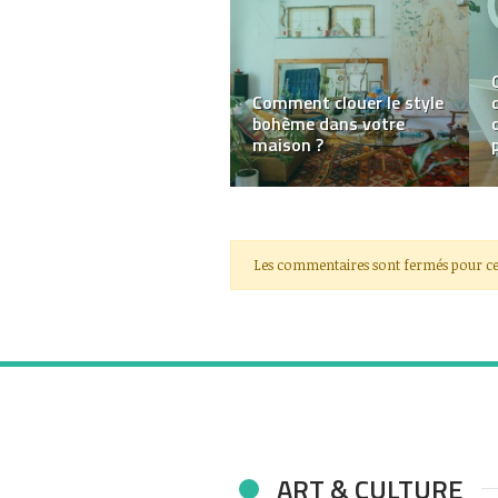
Le Qamis : Entre
tradition et élégance
moderne dans la mode
musulmane
Les commentaires sont fermés pour ce
ART & CULTURE