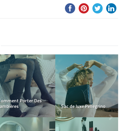
La location de table
chez SLF : une solution
Comment choisir des
idéale pour vos
bijoux qui améliorent
événements
votre apparence ?