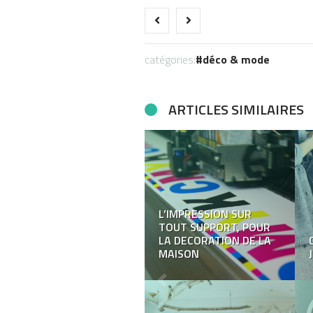
catégories:
déco & mode
ARTICLES SIMILAIRES
Offrir une montre
Tissot : le cadeau
parfait pour toutes les
occasions