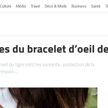
Culture
Média
Travel
Déco & Mode
Business
Santé
T
s du bracelet d’oeil de
’oeil du tigre sont les suivants : protection de la
pression…