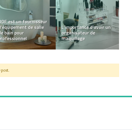
Vêtements pour
Pourquoi offrir une
enfants : Comment
gourmette
choisir des pièces
personnalisée reste un
tendance qui résistent
geste inoubliable
au temps ?
 post.