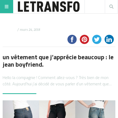
/ mars 24, 2018
un vêtement que j’apprécie beaucoup : le
jean boyfriend.
Hello la compagnie ! Comment allez-vous ? Très bien de mon
côté. Aujourd’hui j’ai décidé de vous parler d’un vêtement que…