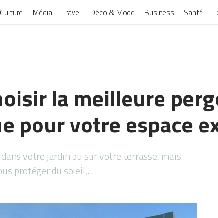
Culture
Média
Travel
Déco & Mode
Business
Santé
T
isir la meilleure perg
e pour votre espace ex
ans votre jardin ou sur votre terrasse, mais
us protéger du soleil,…