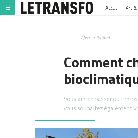
Accueil
Art & 
/ février 15, 2024
Comment cho
bioclimatiqu
Vous aimez passer du temps d
vous souhaitez également vo