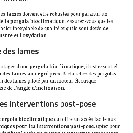
des lames
doivent être robustes pour garantir un
de
la pergola bioclimatique
. Assurez-vous que les
cier inoxydable de qualité et qu’ils sont dotés
de
’usure et l’oxydation
.
e des lames
antages d’une
pergola bioclimatique
, il est essentiel
on des lames au degré près
. Recherchez des pergolas
on des lames piloté par un moteur électrique
se de l’angle d’inclinaison
.
 les interventions post-pose
 pergola bioclimatique
qui offre un accès facile aux
niques pour les interventions post-pose
. Optez pour