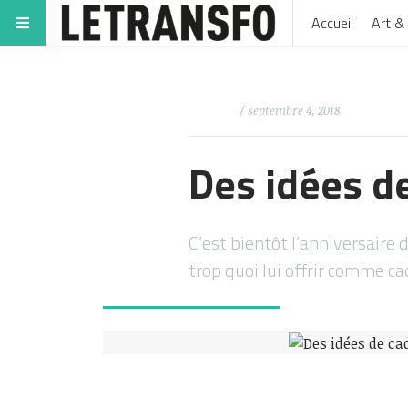
Accueil
Art & 
/ septembre 4, 2018
Des idées de
C’est bientôt l’anniversaire
trop quoi lui offrir comme c