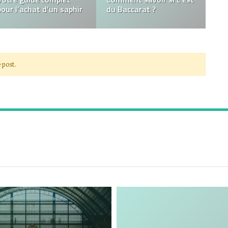
bracelet d’oeil de tigre
femme
 post.