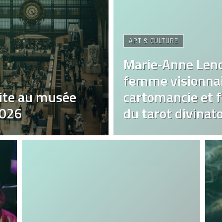
ART & CULTURE
Marie‑Anne Len
femme visionnai
ite au musée
cartomancie et fa
2026
du tarot divinato