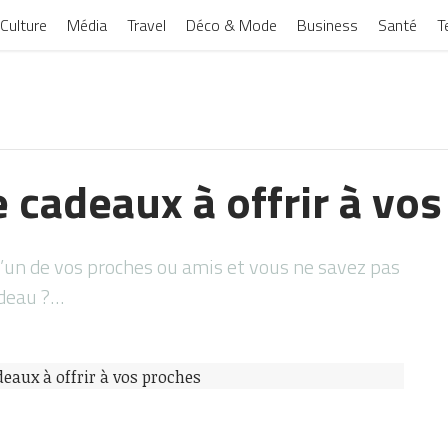
Culture
Média
Travel
Déco & Mode
Business
Santé
T
 cadeaux à offrir à vo
 d’un de vos proches ou amis et vous ne savez pas
adeau ?…