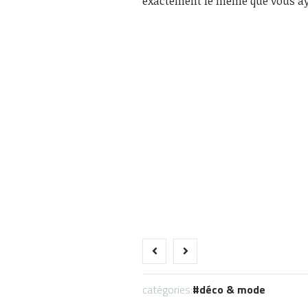
exactement le même que vous 
catégories:
déco & mode