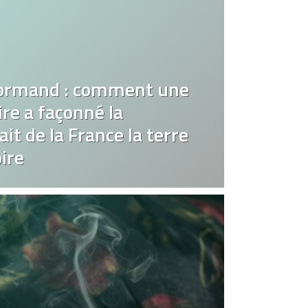
ormand : comment une
re a façonné la
it de la France la terre
ire