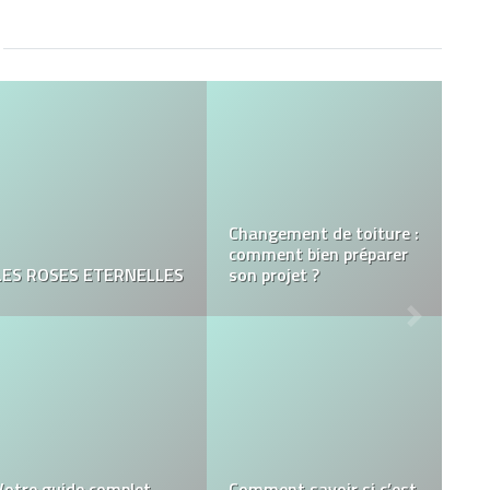
3 avantages de la
5 conseils pour rénover
décoration de votre
sa maison sans se
maison
ruiner
Les meilleurs bracelets
Les avantages du
Lacoste pour homme et