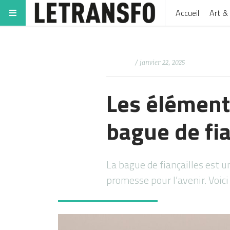
Accueil
Art & 
/ janvier 22, 2025
Les élément
bague de fia
La bague de fiançailles est
promesse pour l’avenir. Voi