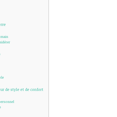
erre
e main
sidérer
e
ble
ur de style et de confort
 personnel
e