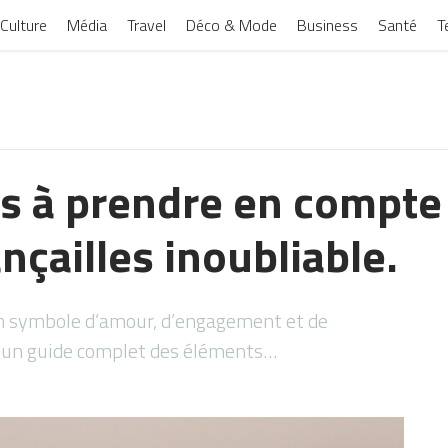
Culture
Média
Travel
Déco & Mode
Business
Santé
T
s à prendre en compte
nçailles inoubliable.
 un symbole d’amour, d’engagement et de
ci un guide complet des éléments…