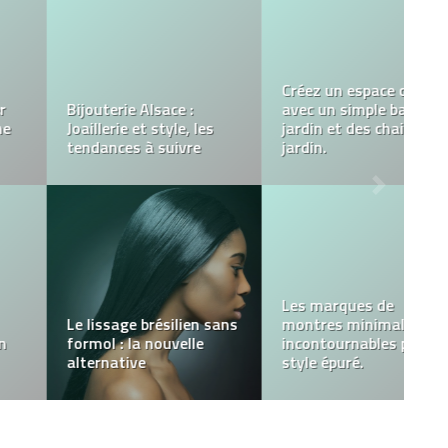
Guide pratique pour
UNE MANIÈRE D’AVOIR
choisir la sacoche
VOTRE MAISON AVEC
poitrine homme de luxe
UN STYLE PLUS
adaptée à votre style et
MODERNE (IL SUFFIT DE
à vos besoins
LES PERSONNALISER)
Découvrez le T-shirt
Porsche 911 GT3, un
La boutique spécialiste
incontournable pour les
des babouches fait main
amateurs de voitures de
: quels sont les modèles
sport
disponibles ?