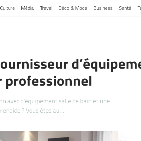
Culture
Média
Travel
Déco & Mode
Business
Santé
T
fournisseur d’équipeme
r professionnel
on avec d’équipement salle de bain et une
splendide ? Vous êtes au…