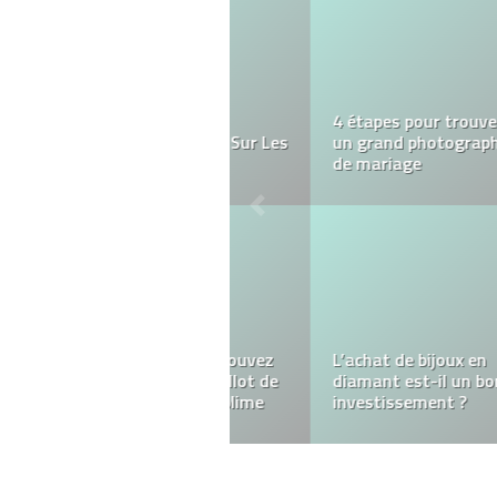
Créez un espace cosy
avec un simple banc de
jardin et des chaises de
jardin.
Les marques de
montres minimalistes
incontournables pour un
style épuré.