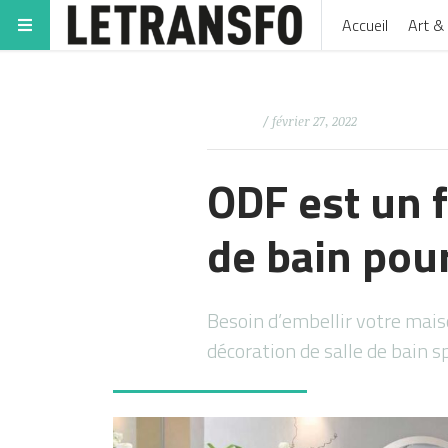
Accueil
Art & 
/ février 27, 2022
ODF est un 
de bain pou
Besoin d’embellir votre mais
décoration de salle de bain 