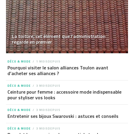
La toiture, cet élément que l’administration
regarde en premier
DÉCO & MODE
1 MOISDEPUIS
Pourquoi visiter le salon alliances Toulon avant
d’acheter ses alliances ?
DÉCO & MODE
3 MOISDEPUIS
Ceinture pour femme : accessoire mode indispensable
pour styliser vos looks
DÉCO & MODE
3 MOISDEPUIS
Entretenir ses bijoux Swarovski : astuces et conseils
DÉCO & MODE
3 MOISDEPUIS