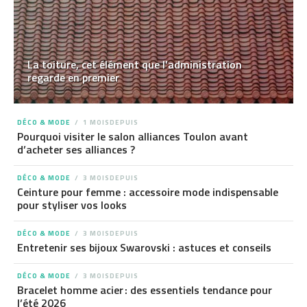
La toiture, cet élément que l’administration
regarde en premier
DÉCO & MODE
1 MOISDEPUIS
Pourquoi visiter le salon alliances Toulon avant
d’acheter ses alliances ?
DÉCO & MODE
3 MOISDEPUIS
Ceinture pour femme : accessoire mode indispensable
pour styliser vos looks
DÉCO & MODE
3 MOISDEPUIS
Entretenir ses bijoux Swarovski : astuces et conseils
DÉCO & MODE
3 MOISDEPUIS
Bracelet homme acier : des essentiels tendance pour
l’été 2026