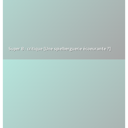
Super 8 : critique [Une spielberguerie écoeurante ?]