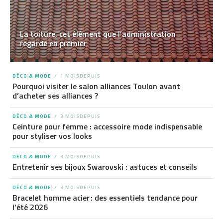
La toiture, cet élément que l’administration
regarde en premier
DÉCO & MODE
1 MOISDEPUIS
Pourquoi visiter le salon alliances Toulon avant
d’acheter ses alliances ?
DÉCO & MODE
3 MOISDEPUIS
Ceinture pour femme : accessoire mode indispensable
pour styliser vos looks
DÉCO & MODE
3 MOISDEPUIS
Entretenir ses bijoux Swarovski : astuces et conseils
DÉCO & MODE
3 MOISDEPUIS
Bracelet homme acier : des essentiels tendance pour
l’été 2026