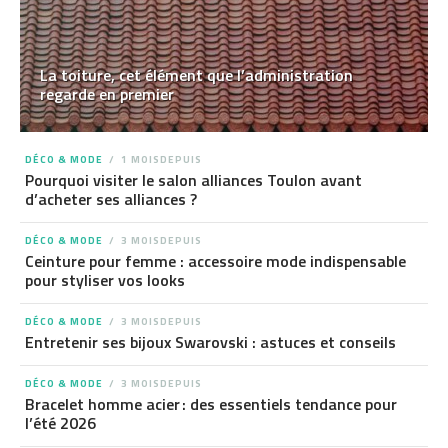
La toiture, cet élément que l’administration
regarde en premier
DÉCO & MODE
1 MOISDEPUIS
Pourquoi visiter le salon alliances Toulon avant
d’acheter ses alliances ?
DÉCO & MODE
3 MOISDEPUIS
Ceinture pour femme : accessoire mode indispensable
pour styliser vos looks
DÉCO & MODE
3 MOISDEPUIS
Entretenir ses bijoux Swarovski : astuces et conseils
DÉCO & MODE
3 MOISDEPUIS
Bracelet homme acier : des essentiels tendance pour
l’été 2026