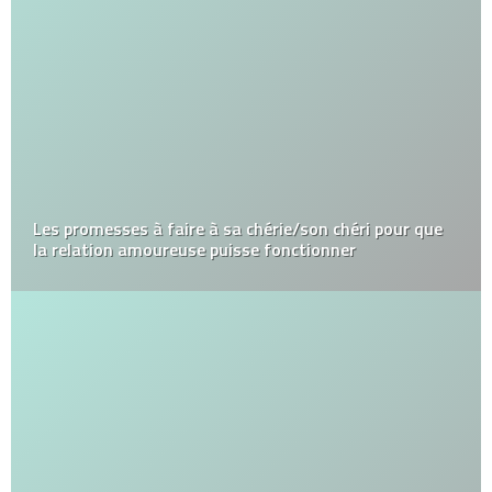
Les promesses à faire à sa chérie/son chéri pour que
la relation amoureuse puisse fonctionner