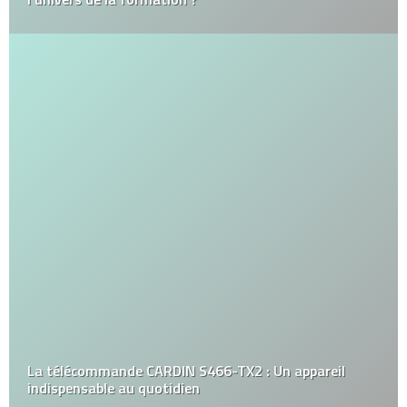
La télécommande CARDIN S466-TX2 : Un appareil
indispensable au quotidien