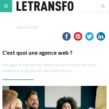
/ février 11, 2023
C’est quoi une agence web ?
Une agence web est une entreprise qui se concentre sur la
création et la gestion de sites web pour les…