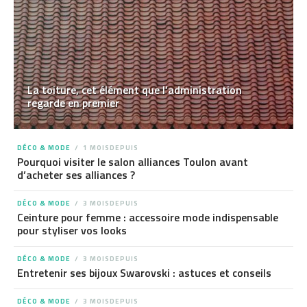
La toiture, cet élément que l’administration
regarde en premier
DÉCO & MODE
1 MOISDEPUIS
Pourquoi visiter le salon alliances Toulon avant
d’acheter ses alliances ?
DÉCO & MODE
3 MOISDEPUIS
Ceinture pour femme : accessoire mode indispensable
pour styliser vos looks
DÉCO & MODE
3 MOISDEPUIS
Entretenir ses bijoux Swarovski : astuces et conseils
DÉCO & MODE
3 MOISDEPUIS