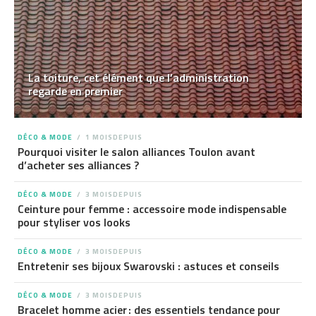
La toiture, cet élément que l’administration
regarde en premier
DÉCO & MODE
1 MOISDEPUIS
Pourquoi visiter le salon alliances Toulon avant
d’acheter ses alliances ?
DÉCO & MODE
3 MOISDEPUIS
Ceinture pour femme : accessoire mode indispensable
pour styliser vos looks
DÉCO & MODE
3 MOISDEPUIS
Entretenir ses bijoux Swarovski : astuces et conseils
DÉCO & MODE
3 MOISDEPUIS
Bracelet homme acier : des essentiels tendance pour