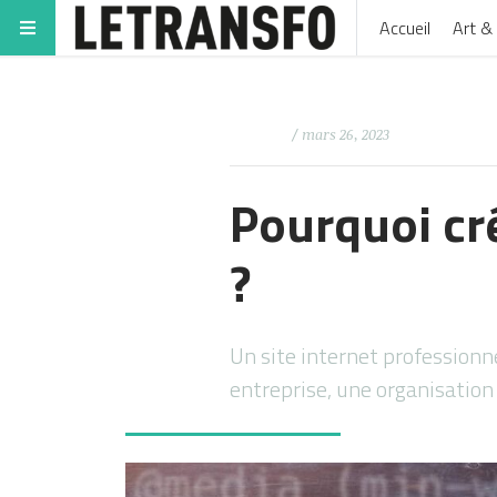
Accueil
Art & 
/ mars 26, 2023
Pourquoi cré
?
Un site internet professionn
entreprise, une organisatio