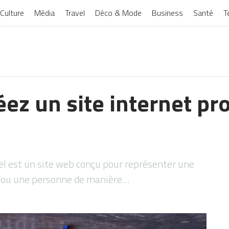
Culture
Média
Travel
Déco & Mode
Business
Santé
T
ez un site internet pr
el est un site web conçu pour représenter une
n ou une personne de manière…