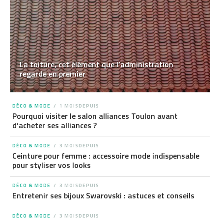
La toiture, cet élément que l’administration
regarde en premier
DÉCO & MODE
1 MOISDEPUIS
Pourquoi visiter le salon alliances Toulon avant
d’acheter ses alliances ?
DÉCO & MODE
3 MOISDEPUIS
Ceinture pour femme : accessoire mode indispensable
pour styliser vos looks
DÉCO & MODE
3 MOISDEPUIS
Entretenir ses bijoux Swarovski : astuces et conseils
DÉCO & MODE
3 MOISDEPUIS