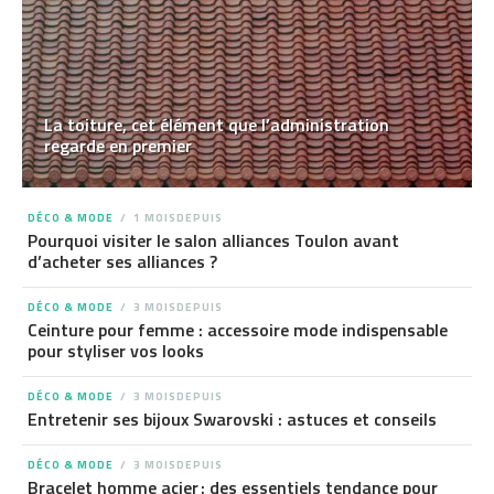
La toiture, cet élément que l’administration
regarde en premier
DÉCO & MODE
1 MOISDEPUIS
Pourquoi visiter le salon alliances Toulon avant
d’acheter ses alliances ?
DÉCO & MODE
3 MOISDEPUIS
Ceinture pour femme : accessoire mode indispensable
pour styliser vos looks
DÉCO & MODE
3 MOISDEPUIS
Entretenir ses bijoux Swarovski : astuces et conseils
DÉCO & MODE
3 MOISDEPUIS
Bracelet homme acier : des essentiels tendance pour