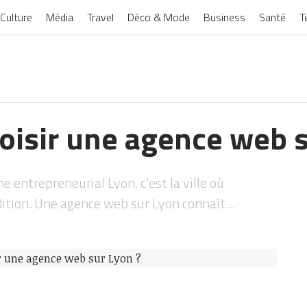
Culture
Média
Travel
Déco & Mode
Business
Santé
T
oisir une agence web s
 entrepreneurial Lyon, c’est la ville où
adition. Une agence web sur Lyon connaît…