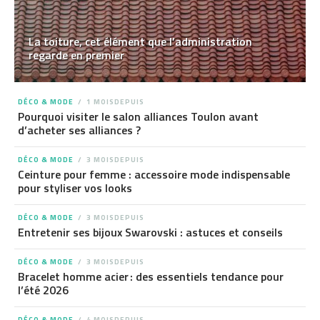
La toiture, cet élément que l’administration
regarde en premier
DÉCO & MODE
1 MOISDEPUIS
Pourquoi visiter le salon alliances Toulon avant
d’acheter ses alliances ?
DÉCO & MODE
3 MOISDEPUIS
Ceinture pour femme : accessoire mode indispensable
pour styliser vos looks
DÉCO & MODE
3 MOISDEPUIS
Entretenir ses bijoux Swarovski : astuces et conseils
DÉCO & MODE
3 MOISDEPUIS
Bracelet homme acier : des essentiels tendance pour
l’été 2026
DÉCO & MODE
4 MOISDEPUIS