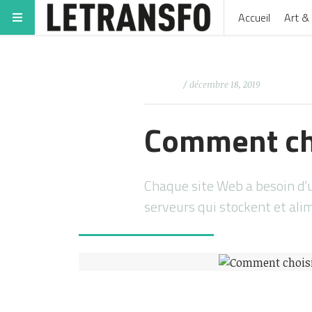
Accueil
Art & 
/ décembre 18, 2019
Comment cho
Chaque site Web a besoin d’u
serveurs qui stockent et al