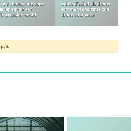
Les Meilleurs Services
services de réparation
De Musique En
Iphone et pourquoi ils
Streaming
sont importants ?
 post.