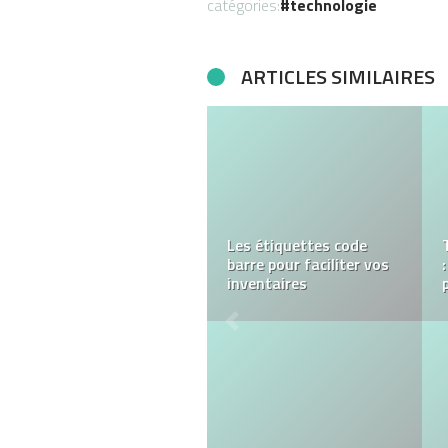
catégories:
technologie
ARTICLES SIMILAIRES
Conseils pour éviter les
escroqueries liées aux
achats en ligne et que
faire si vous êtes la
victime