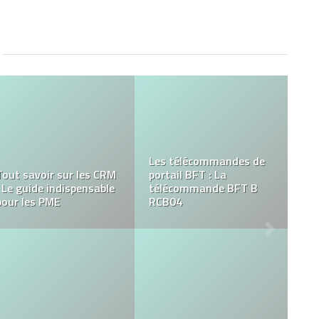
3 choses à savoir avant
Comment choisir les
d’acheter des serveurs
coques airpods qui
d’occasion pour votre
protègent vos airpods ?
entreprise
Comment choisir les