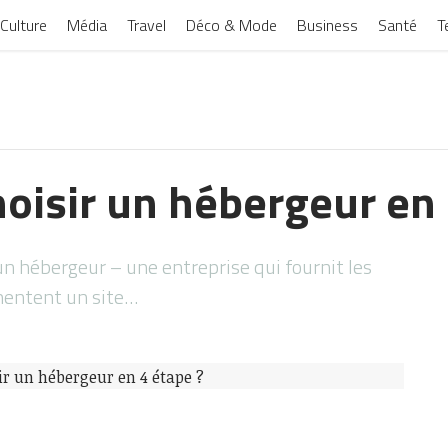
Culture
Média
Travel
Déco & Mode
Business
Santé
T
isir un hébergeur en 
n hébergeur – une entreprise qui fournit les
imentent un site…