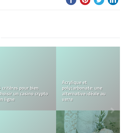
Comment découvrir le
Qu’est-ce que la
coiffeur idéal ?
kétamine ?