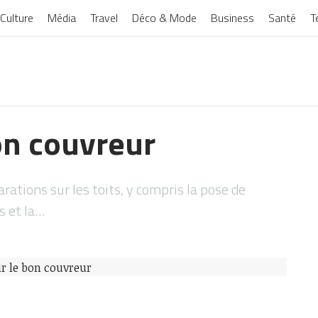
Culture
Média
Travel
Déco & Mode
Business
Santé
T
on couvreur
rations sur les toits, y compris la pose de
s et la…