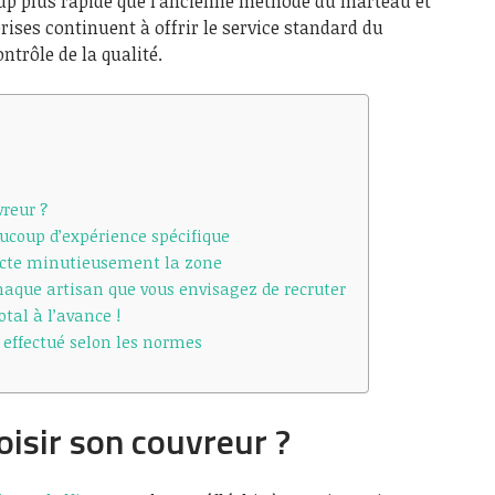
oup plus rapide que l’ancienne méthode du marteau et
ises continuent à offrir le service standard du
trôle de la qualité.
reur ?
ucoup d’expérience spécifique
ecte minutieusement la zone
haque artisan que vous envisagez de recruter
tal à l’avance !
t effectué selon les normes
isir son couvreur ?