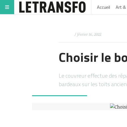
Accueil
Art & 
/ février 16, 2022
Choisir le b
Le couvreur effectue des répa
bardeaux sur les toits ancien