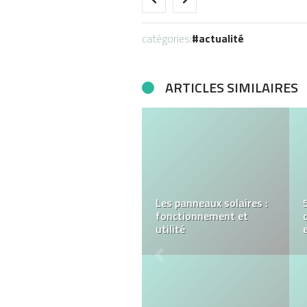
catégories:
actualité
ARTICLES SIMILAIRES
La richesse du goût avec
le jambon pata negra,
un délice espagnol