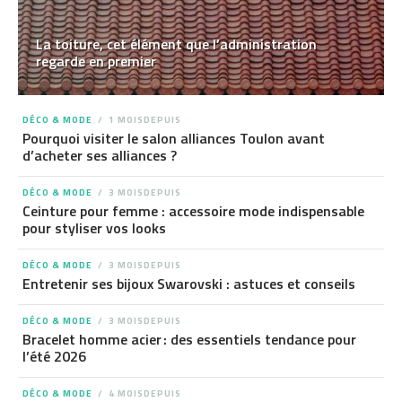
La toiture, cet élément que l’administration
regarde en premier
DÉCO & MODE
1 MOISDEPUIS
Pourquoi visiter le salon alliances Toulon avant
d’acheter ses alliances ?
DÉCO & MODE
3 MOISDEPUIS
Ceinture pour femme : accessoire mode indispensable
pour styliser vos looks
DÉCO & MODE
3 MOISDEPUIS
Entretenir ses bijoux Swarovski : astuces et conseils
DÉCO & MODE
3 MOISDEPUIS
Bracelet homme acier : des essentiels tendance pour
l’été 2026
DÉCO & MODE
4 MOISDEPUIS